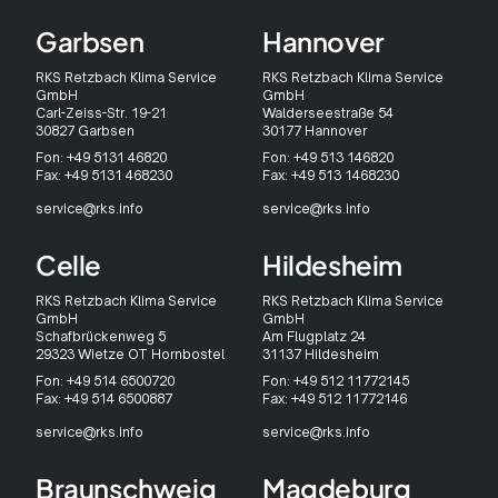
Garbsen
Hannover
RKS Retzbach Klima Service
RKS Retzbach Klima Service
GmbH
GmbH
Carl-Zeiss-Str. 19-21
Walderseestraße 54
30827 Garbsen
30177 Hannover
Fon: +49 5131 46820
Fon: +49 513 146820
Fax: +49 5131 468230
Fax: +49 513 1468230
service@rks.info
service@rks.info
Celle
Hildesheim
RKS Retzbach Klima Service
RKS Retzbach Klima Service
GmbH
GmbH
Schafbrückenweg 5
Am Flugplatz 24
29323 Wietze OT Hornbostel
31137 Hildesheim
Fon: +49 514 6500720
Fon: +49 512 11772145
Fax: +49 514 6500887
Fax: +49 512 11772146
service@rks.info
service@rks.info
Braunschweig
Magdeburg