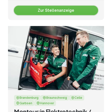
Zur Stellenanzeige
Zur
Stellenanzeige
Brandenburg
Braunschweig
Celle
Garbsen
Hannover
Monteur:in Elektrotechnik /