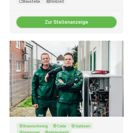
Baustelle
Vollzeit
Zur Stellenanzeige
Zur
Stellenanzeige
Braunschweig
Celle
Garbsen
Hannover
Hildesheim