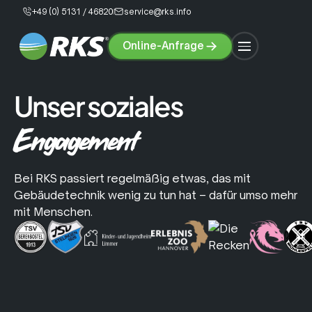
+49 (0) 5131 / 46820
service@rks.info
Online-Anfrage
Online-
Anfrage
Unser soziales
Engagement
Bei RKS passiert regelmäßig etwas, das mit
Gebäudetechnik wenig zu tun hat – dafür umso mehr
Klimatechnik
Lüftungstechnik
mit Menschen.
Wärmepumpen
Service &
Wärmepumpe
Klimaanlage
Wartung
konfigurieren
konfigurieren
Über Uns
Karriere
Lüftungsanlage