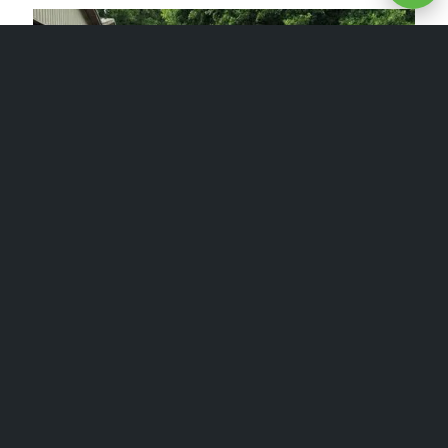
Zu Besuch bei den Pink
Dragonistas –
Drachenbootsport hautnah
Trotz Dauerregen war unser Besuch bei den Pink
Dragonistas etwas Besonderes: eine Gruppe von
Frauen, die alle ihren eigenen Kampf gegen
Brustkrebs geführt haben und heute gemeinsam
im Drachenboot sitzen.