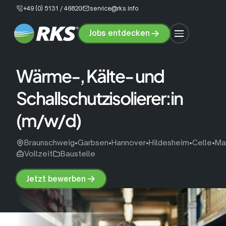
+49 (0) 5131 / 46820
service@rks.info
Jobs entdecken
Jobs
entdecken
Wärme-, Kälte- und
Schallschutzisolierer:in
(m/w/d)
Braunschweig
•
Garbsen
•
Hannover
•
Hildesheim
•
Celle
•
Ma
Vollzeit
Baustelle
Jetzt bewerben
Jetzt
bewerben