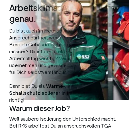
Arbeitsklima. Auf's Grad
genau.
Du bist auch im Freundeskreis der erste
Ansprechpartner, wenn Problemlösungen im
Bereich Gebäudetechnik gefunden werden
müssen? Dir ist der direkte Kundenkontakt im
Arbeitsalltag wichtig? Verantwortung
übernehmen und gewissenhaftes Arbeiten sind
für Dich selbstverständlich?
Dann bist Du als
Wärme-, Kälte- und
Schallschutzisolierer:in (m/w/d)
bei uns genau
richtig!
Warum dieser Job?
Weil saubere Isolierung den Unterschied macht.
Bei RKS arbeitest Du an anspruchsvollen TGA-