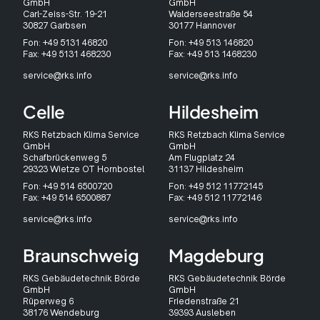
GmbH
GmbH
Carl-Zeiss-Str. 19-21
Walderseestraße 54
30827 Garbsen
30177 Hannover
Fon: +49 5131 46820
Fon: +49 513 146820
Fax: +49 5131 468230
Fax: +49 513 1468230
service@rks.info
service@rks.info
Celle
Hildesheim
RKS Retzbach Klima Service
RKS Retzbach Klima Service
GmbH
GmbH
Schafbrückenweg 5
Am Flugplatz 24
29323 Wietze OT Hornbostel
31137 Hildesheim
Fon: +49 514 6500720
Fon: +49 512 11772145
Fax: +49 514 6500887
Fax: +49 512 11772146
service@rks.info
service@rks.info
Braunschweig
Magdeburg
RKS Gebäudetechnik Börde
RKS Gebäudetechnik Börde
GmbH
GmbH
Rüperweg 6
Friedenstraße 21
38176 Wendeburg
39393 Ausleben