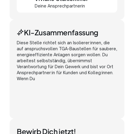
Deine Ansprechpartnerin
KI-Zusammenfassung
Diese
Stelle
richtet
sich
an
Isolierer:innen,
die
auf
anspruchsvollen
TGA-Baustellen
für
saubere,
energieeffiziente
Anlagen
sorgen
wollen.
Du
arbeitest
selbstständig,
übernimmst
Verantwortung
für
Dein
Gewerk
und
bist
vor
Ort
Ansprechpartner:in
für
Kunden
und
Kolleg:innen.
Wenn
Du
eine
abgeschlossene
Ausbildung
als
Wärme-,
Kälte-
und
Schallschutzisolierer:in
Bewirb Dich jetzt!