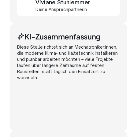
Viviane Stuhlemmer
Deine Ansprechpartnerin
KI-Zusammenfassung
Diese
Stelle
richtet
sich
an
Mechatroniker:innen,
die
moderne
Klima-
und
Kältetechnik
installieren
und
planbar
arbeiten
möchten
–
viele
Projekte
laufen
über
längere
Zeiträume
auf
festen
Baustellen,
statt
täglich
den
Einsatzort
zu
wechseln.
Vor
Ort
bist
Du
auch
Ansprechpartner:in
für
unsere