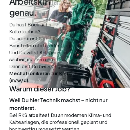
Arbeitsklima. Auf's Grad
genau.
Du hast Bock auf moderne Klima- und
Kältetechnik?
Du arbeitest lieber langfristig auf festen
Baustellen statt jeden Tag woanders?
Und Du willst Anlagen installieren, die technisch
sauber, modern und zukunftsfähig sind?
Dann bist Du bei RKS genau richtig – als
Mechatroniker:in für Kälte- und Klimatechnik
(m/w/d)
.
Warum dieser Job?
Weil Du hier Technik machst – nicht nur
montierst.
Bei RKS arbeitest Du an modernen Klima- und
Kälteanlagen, die professionell geplant und
hochwertig umgesetzt werden.