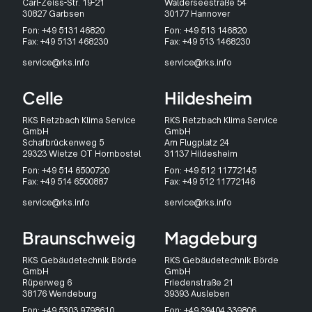
Carl-Zeiss-Str. 19-21
Walderseestraße 54
30827 Garbsen
30177 Hannover
Fon: +49 5131 46820
Fon: +49 513 146820
Fax: +49 5131 468230
Fax: +49 513 1468230
service@rks.info
service@rks.info
Celle
Hildesheim
RKS Retzbach Klima Service
RKS Retzbach Klima Service
GmbH
GmbH
Schafbrückenweg 5
Am Flugplatz 24
29323 Wietze OT Hornbostel
31137 Hildesheim
Fon: +49 514 6500720
Fon: +49 512 11772145
Fax: +49 514 6500887
Fax: +49 512 11772146
service@rks.info
service@rks.info
Braunschweig
Magdeburg
RKS Gebäudetechnik Börde
RKS Gebäudetechnik Börde
GmbH
GmbH
Rüperweg 6
Friedenstraße 21
38176 Wendeburg
39393 Ausleben
Fon: +49 5303 9798610
Fon: +49 39404 339806