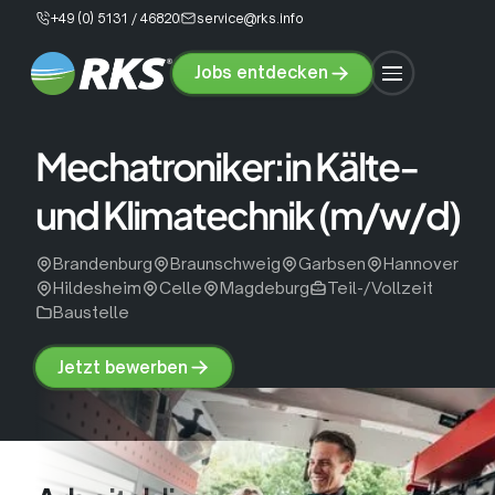
+49 (0) 5131 / 46820
service@rks.info
Jobs entdecken
Jobs
entdecken
Mechatroniker:in Kälte-
und Klimatechnik (m/w/d)
Brandenburg
Braunschweig
Garbsen
Hannover
Hildesheim
Celle
Magdeburg
Teil-/Vollzeit
Baustelle
Jetzt bewerben
Jetzt
bewerben