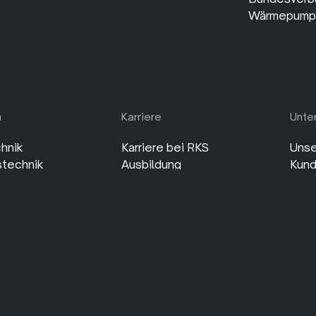
e
Hildesheim
Braunschweig
zbach Klima Service
RKS Retzbach Klima Service
RKS Gebäudetechnik 
GmbH
GmbH
rückenweg 5
Am Flugplatz 24
Rüperweg 6
ietze OT Hornbostel
31137 Hildesheim
38176 Wendeburg
9 514 6500720
Fon: +49 512 11772145
Fon: +49 5303 9798610
9 514 6500887
Fax: +49 512 11772146
Fax: +49 5303 9798611
n
Karriere
Unte
@rks.info
service@rks.info
boerde@rks.info
hnik
Karriere bei RKS
Unse
stechnik
Ausbildung
Kund
umpen
Stellenangebote
Sozi
 & Wartung
Ausbildungen
Häuf
hnik
Wärmepumpen
Rech
r
Hannover
Impr
eim
Hildesheim
Date
hweig
Für Altbau