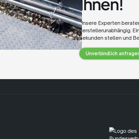
Ihnen!
Unsere Experten beraten 
herstellerunabhängig. Ei
Sekunden stellen und Be
Unverbindlich anfrage
Unverbindlich
anfragen
.