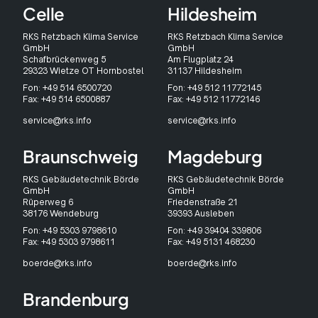
Celle
Hildesheim
RKS Retzbach Klima Service
RKS Retzbach Klima Service
GmbH
GmbH
Schafbrückenweg 5
Am Flugplatz 24
29323 Wietze OT Hornbostel
31137 Hildesheim
Fon: +49 514 6500720
Fon: +49 512 11772145
Fax: +49 514 6500887
Fax: +49 512 11772146
service@rks.info
service@rks.info
Braunschweig
Magdeburg
RKS Gebäudetechnik Börde
RKS Gebäudetechnik Börde
GmbH
GmbH
Rüperweg 6
Friedenstraße 21
38176 Wendeburg
39393 Ausleben
Fon: +49 5303 9798610
Fon: +49 39404 339806
Fax: +49 5303 9798611
Fax: +49 5131 468230
boerde@rks.info
boerde@rks.info
Brandenburg