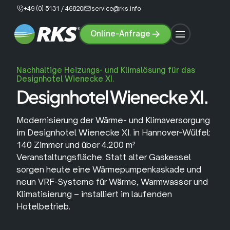
+49 (0) 5131 / 46820
service@rks.info
Online-Anfrage
Online-
Anfrage
Nachhaltige Heizungs- und Klimalösung für das
Designhotel Wienecke XI.
Designhotel Wienecke XI.
Modernisierung der Wärme- und Klimaversorgung
im Designhotel Wienecke XI. in Hannover-Wülfel:
Klimatechnik
Lüftungstechnik
140 Zimmer und über 4.200 m²
Veranstaltungsfläche. Statt alter Gaskessel
sorgen heute eine Wärmepumpenkaskade und
Wärmepumpen
Service &
Wärmepumpe
Klimaanlage
neun VRF-Systeme für Wärme, Warmwasser und
Wartung
konfigurieren
konfigurieren
Klimatisierung – installiert im laufenden
Hotelbetrieb.
Über Uns
Karriere
Lüftungsanlage