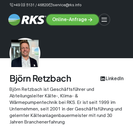
+49 (0) 5131 / 46820
service@rks.info
Online-Anfrage
Online-
Anfrage
Björn Retzbach
LinkedIn
Klimatechnik
Lüftungstechnik
Björn Retzbach ist Geschäftsführer und
Abteilungsleiter Kälte-, Klima- &
Wärmepumpen
Service &
Wärmepumpentechnik bei RKS. Er ist seit 1999 im
Wärmepumpe
Klimaanlage
Wartung
Unternehmen, seit 2001 in der Geschäftsführung und
konfigurieren
konfigurieren
gelernter Kälteanlagenbauermeister mit rund 30
Über Uns
Karriere
Jahren Branchenerfahrung.
Lüftungsanlage