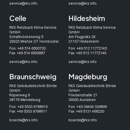
service@rks.info
service@rks.info
Celle
Hildesheim
RKS Retzbach Klima Service
RKS Retzbach Klima Service
GmbH
GmbH
Schafbrückenweg 5
Am Flugplatz 24
29323 Wietze OT Hornbostel
31137 Hildesheim
Fon: +49 514 6500720
Fon: +49 512 11772145
Fax: +49 514 6500887
Fax: +49 512 11772146
service@rks.info
service@rks.info
Braunschweig
Magdeburg
RKS Gebäudetechnik Börde
RKS Gebäudetechnik Börde
GmbH
GmbH
Rüperweg 6
Friedenstraße 21
38176 Wendeburg
39393 Ausleben
Fon: +49 5303 9798610
Fon: +49 39404 339806
Fax: +49 5303 9798611
Fax: +49 5131 468230
boerde@rks.info
boerde@rks.info