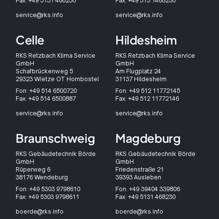
Fax: +49 5131 468230
Fax: +49 513 1468230
service@rks.info
service@rks.info
Celle
Hildesheim
RKS Retzbach Klima Service
RKS Retzbach Klima Service
GmbH
GmbH
Schafbrückenweg 5
Am Flugplatz 24
29323 Wietze OT Hornbostel
31137 Hildesheim
Fon: +49 514 6500720
Fon: +49 512 11772145
Fax: +49 514 6500887
Fax: +49 512 11772146
service@rks.info
service@rks.info
Braunschweig
Magdeburg
RKS Gebäudetechnik Börde
RKS Gebäudetechnik Börde
GmbH
GmbH
Rüperweg 6
Friedenstraße 21
38176 Wendeburg
39393 Ausleben
Fon: +49 5303 9798610
Fon: +49 39404 339806
Fax: +49 5303 9798611
Fax: +49 5131 468230
boerde@rks.info
boerde@rks.info