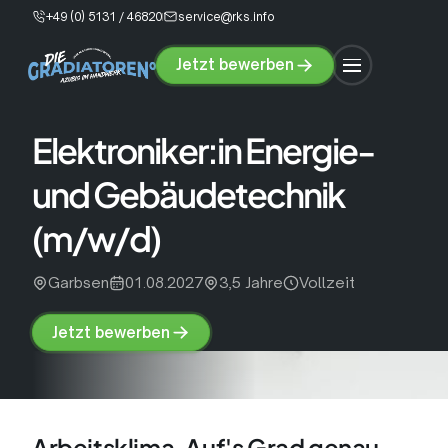
+49 (0) 5131 / 46820
service@rks.info
Jetzt bewerben
Jetzt
bewerben
Elektroniker:in Energie-
und Gebäudetechnik
(m/w/d)
Garbsen
01.08.2027
3,5 Jahre
Vollzeit
Jetzt bewerben
Jetzt
bewerben
Arbeitsklima. Auf's Grad genau.