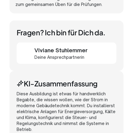
zum gemeinsamen Üben für die Prüfungen.
Fragen? Ich bin für Dich da.
Viviane Stuhlemmer
Deine Ansprechpartnerin
KI-Zusammenfassung
Diese
Ausbildung
ist
etwas
für
handwerklich
Begabte,
die
wissen
wollen,
wie
der
Strom
in
moderne
Gebäudetechnik
kommt.
Du
installierst
elektrische
Anlagen
für
Energieversorgung,
Kälte
und
Klima,
konfigurierst
die
Steuer-
und
Regelungstechnik
und
nimmst
die
Systeme
in
Betrieb.
Wenn
Du
einen
guten