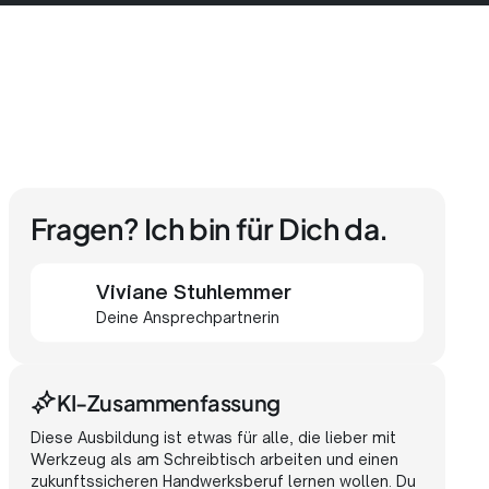
Fragen? Ich bin für Dich da.
Viviane Stuhlemmer
Deine Ansprechpartnerin
KI-Zusammenfassung
Diese
Ausbildung
ist
etwas
für
alle,
die
lieber
mit
Werkzeug
als
am
Schreibtisch
arbeiten
und
einen
zukunftssicheren
Handwerksberuf
lernen
wollen.
Du