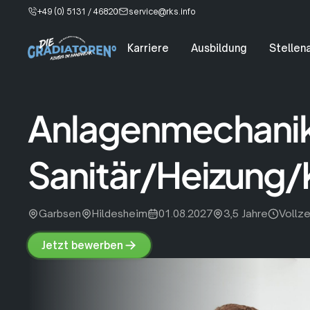
+49 (0) 5131 / 46820
service@rks.info
Karriere
Ausbildung
Stellen
Anlagenmechanik
Sanitär/Heizung/
Garbsen
Hildesheim
01.08.2027
3,5 Jahre
Vollze
Jetzt bewerben
Jetzt
bewerben