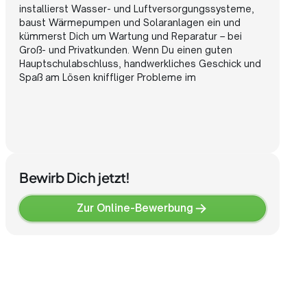
installierst
Wasser-
und
Luftversorgungssysteme,
baust
Wärmepumpen
und
Solaranlagen
ein
und
kümmerst
Dich
um
Wartung
und
Reparatur
–
bei
Groß-
und
Privatkunden.
Wenn
Du
einen
guten
Hauptschulabschluss,
handwerkliches
Geschick
und
Spaß
am
Lösen
kniffliger
Probleme
im
Team
mitbringst,
passt
diese
Ausbildung
gut
zu
Dir.
Sie
dauert
Bewirb Dich jetzt!
Zur Online-Bewerbung
Zur
Online-
Bewerbung