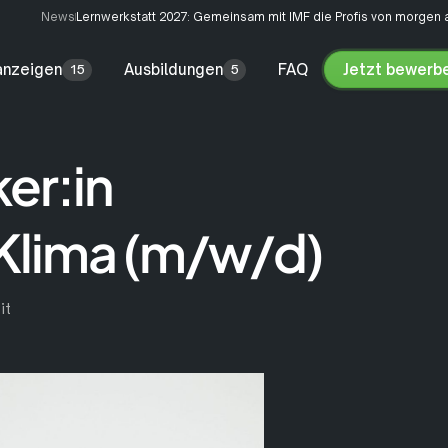
News
Lernwerkstatt 2027: Gemeinsam mit IMF die Profis von morgen 
anzeigen
Ausbildungen
FAQ
Jetzt bewerb
15
5
Jetzt
bewerben
er:in
Klima (m/w/d)
it