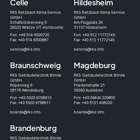
Celle
Hildesheim
RKS Retzbach Klima Service
RKS Retzbach Klima Service
GmbH
GmbH
Schafbrückenweg 5
Am Flugplatz 24
29323 Wietze OT Hornbostel
31137 Hildesheim
Fon: +49 514 6500720
Fon: +49 512 11772145
Fax: +49 514 6500887
Fax: +49 512 11772146
service@rks.info
service@rks.info
Braunschweig
Magdeburg
RKS Gebäudetechnik Börde
RKS Gebäudetechnik Börde
GmbH
GmbH
Rüperweg 6
Friedenstraße 21
38176 Wendeburg
39393 Ausleben
Fon: +49 5303 9798610
Fon: +49 39404 339806
Fax: +49 5303 9798611
Fax: +49 5131 468230
boerde@rks.info
boerde@rks.info
Brandenburg
RKS Gebäudetechnik Börde