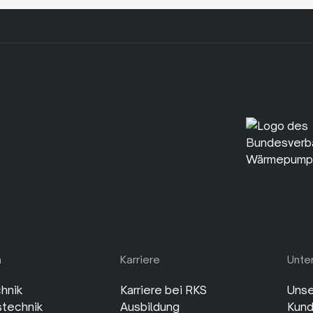
.
n
Karriere
Unte
hnik
Karriere bei RKS
Unse
stechnik
Ausbildung
Kund