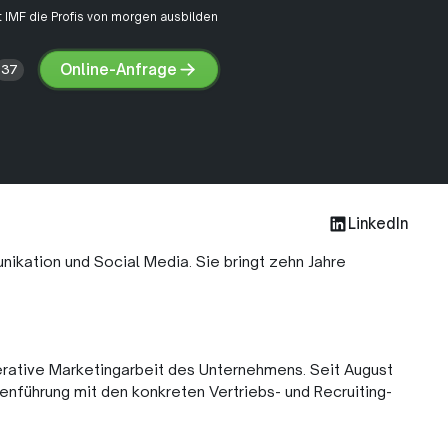
 IMF die Profis von morgen ausbilden
Online-Anfrage
37
Online-
Anfrage
LinkedIn
ikation und Social Media. Sie bringt zehn Jahre
erative Marketingarbeit des Unternehmens. Seit August
nführung mit den konkreten Vertriebs- und Recruiting-