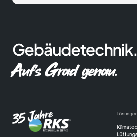
Gebäudetechnik
Auf's Grad genau.
Lösunge
Klimatec
Lüftung