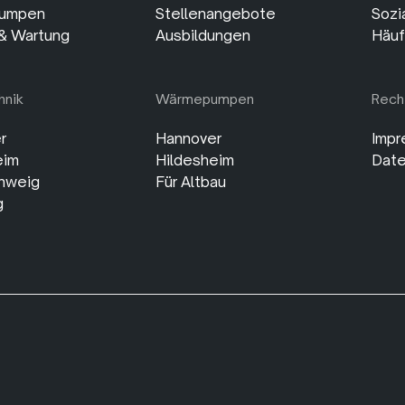
umpen
Stellenangebote
Sozi
 & Wartung
Ausbildungen
Häuf
hnik
Wärmepumpen
Rech
r
Hannover
Impr
eim
Hildesheim
Date
hweig
Für Altbau
g